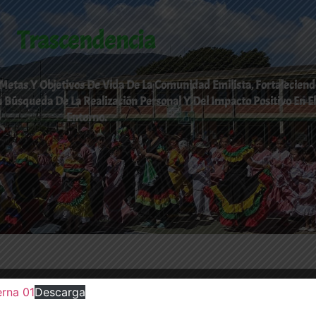
Trascendencia
Metas Y Objetivos De Vida De La Comunidad Emilista, Fortaleciend
Búsqueda De La Realización Personal Y Del Impacto Positivo En El
Entorno.
la Gran Familia E
erna 01
Descarga