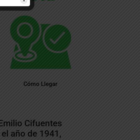
Cómo Llegar
Emilio Cifuentes
 el año de 1941,