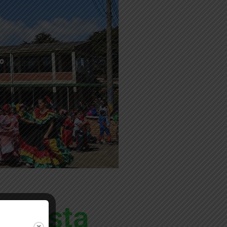
o
milista