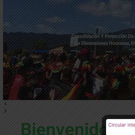
Consolidación Y Proyección De 
Las Dimensiones Humanas, En 
Bienvenidos a 
Circular int