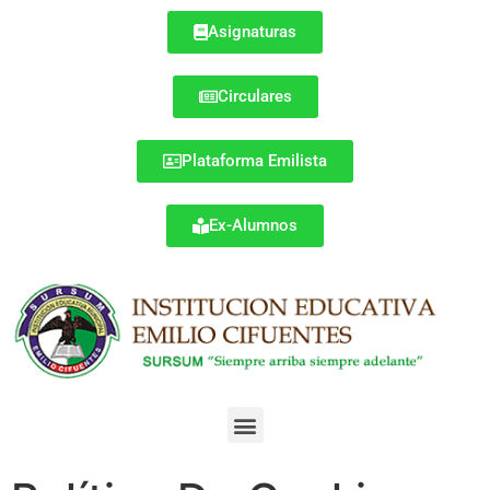
Asignaturas
Circulares
Plataforma Emilista
Ex-Alumnos