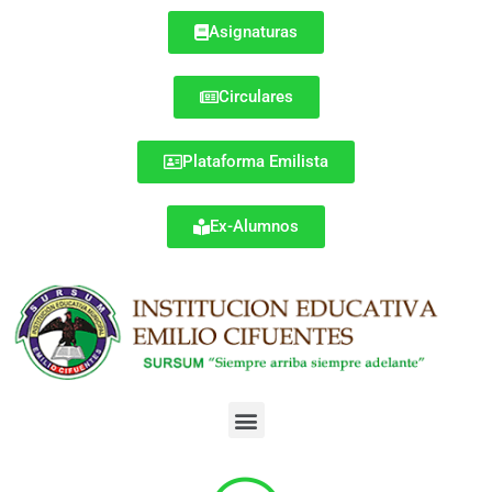
Asignaturas
Circulares
Plataforma Emilista
Ex-Alumnos