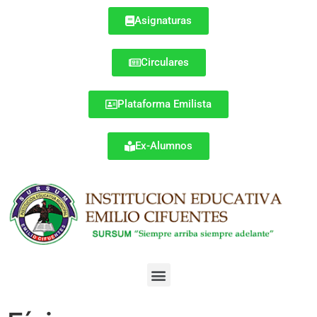
Asignaturas
Circulares
Plataforma Emilista
Ex-Alumnos